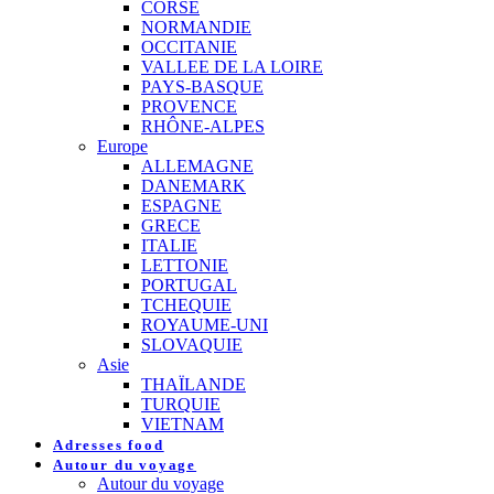
CORSE
NORMANDIE
OCCITANIE
VALLEE DE LA LOIRE
PAYS-BASQUE
PROVENCE
RHÔNE-ALPES
Europe
ALLEMAGNE
DANEMARK
ESPAGNE
GRECE
ITALIE
LETTONIE
PORTUGAL
TCHEQUIE
ROYAUME-UNI
SLOVAQUIE
Asie
THAÏLANDE
TURQUIE
VIETNAM
Adresses food
Autour du voyage
Autour du voyage