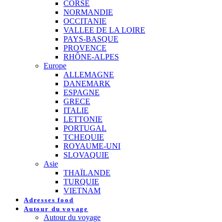
CORSE
NORMANDIE
OCCITANIE
VALLEE DE LA LOIRE
PAYS-BASQUE
PROVENCE
RHÔNE-ALPES
Europe
ALLEMAGNE
DANEMARK
ESPAGNE
GRECE
ITALIE
LETTONIE
PORTUGAL
TCHEQUIE
ROYAUME-UNI
SLOVAQUIE
Asie
THAÏLANDE
TURQUIE
VIETNAM
Adresses food
Autour du voyage
Autour du voyage