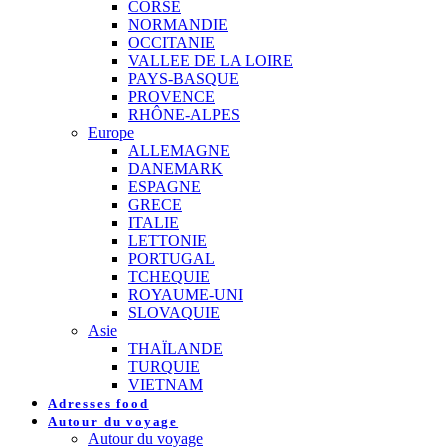
CORSE
NORMANDIE
OCCITANIE
VALLEE DE LA LOIRE
PAYS-BASQUE
PROVENCE
RHÔNE-ALPES
Europe
ALLEMAGNE
DANEMARK
ESPAGNE
GRECE
ITALIE
LETTONIE
PORTUGAL
TCHEQUIE
ROYAUME-UNI
SLOVAQUIE
Asie
THAÏLANDE
TURQUIE
VIETNAM
Adresses food
Autour du voyage
Autour du voyage