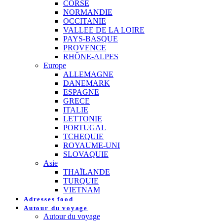
CORSE
NORMANDIE
OCCITANIE
VALLEE DE LA LOIRE
PAYS-BASQUE
PROVENCE
RHÔNE-ALPES
Europe
ALLEMAGNE
DANEMARK
ESPAGNE
GRECE
ITALIE
LETTONIE
PORTUGAL
TCHEQUIE
ROYAUME-UNI
SLOVAQUIE
Asie
THAÏLANDE
TURQUIE
VIETNAM
Adresses food
Autour du voyage
Autour du voyage