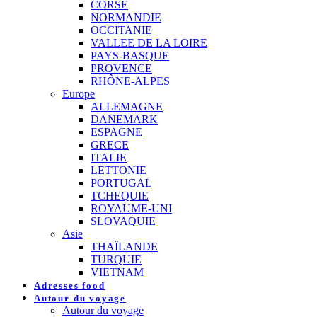
CORSE
NORMANDIE
OCCITANIE
VALLEE DE LA LOIRE
PAYS-BASQUE
PROVENCE
RHÔNE-ALPES
Europe
ALLEMAGNE
DANEMARK
ESPAGNE
GRECE
ITALIE
LETTONIE
PORTUGAL
TCHEQUIE
ROYAUME-UNI
SLOVAQUIE
Asie
THAÏLANDE
TURQUIE
VIETNAM
Adresses food
Autour du voyage
Autour du voyage