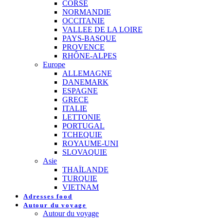
CORSE
NORMANDIE
OCCITANIE
VALLEE DE LA LOIRE
PAYS-BASQUE
PROVENCE
RHÔNE-ALPES
Europe
ALLEMAGNE
DANEMARK
ESPAGNE
GRECE
ITALIE
LETTONIE
PORTUGAL
TCHEQUIE
ROYAUME-UNI
SLOVAQUIE
Asie
THAÏLANDE
TURQUIE
VIETNAM
Adresses food
Autour du voyage
Autour du voyage