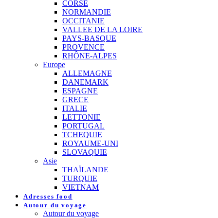
CORSE
NORMANDIE
OCCITANIE
VALLEE DE LA LOIRE
PAYS-BASQUE
PROVENCE
RHÔNE-ALPES
Europe
ALLEMAGNE
DANEMARK
ESPAGNE
GRECE
ITALIE
LETTONIE
PORTUGAL
TCHEQUIE
ROYAUME-UNI
SLOVAQUIE
Asie
THAÏLANDE
TURQUIE
VIETNAM
Adresses food
Autour du voyage
Autour du voyage