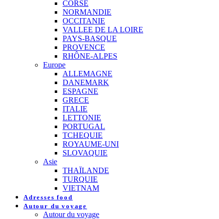
CORSE
NORMANDIE
OCCITANIE
VALLEE DE LA LOIRE
PAYS-BASQUE
PROVENCE
RHÔNE-ALPES
Europe
ALLEMAGNE
DANEMARK
ESPAGNE
GRECE
ITALIE
LETTONIE
PORTUGAL
TCHEQUIE
ROYAUME-UNI
SLOVAQUIE
Asie
THAÏLANDE
TURQUIE
VIETNAM
Adresses food
Autour du voyage
Autour du voyage