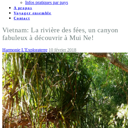
Infos pratiques par pays
A propos
Voyager ensemble
Contact
Vietnam: La rivière des fées, un canyon
fabuleux à découvrir à Mui Ne!
Harmonie L'Exploraterre
10 février 2018