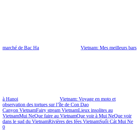
marché de Bac Ha
Vietnam: Mes meilleurs bars
à Hanoi
Vietnam: Voyage en moto et
observation des tortues sur l’île de Con Dao
Canyon Vietnam
Fairy stream Vietnam
Lieux insolites au
Vietnam
Mui Ne
Que faire au Vietnam
Que voir à Mui Ne
Que voir
dans le sud du Vietnam
Rivières des fées Vietnam
Suối Cát Mui Ne
0