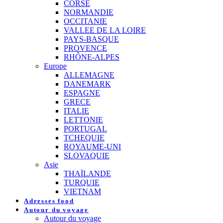
CORSE
NORMANDIE
OCCITANIE
VALLEE DE LA LOIRE
PAYS-BASQUE
PROVENCE
RHÔNE-ALPES
Europe
ALLEMAGNE
DANEMARK
ESPAGNE
GRECE
ITALIE
LETTONIE
PORTUGAL
TCHEQUIE
ROYAUME-UNI
SLOVAQUIE
Asie
THAÏLANDE
TURQUIE
VIETNAM
Adresses food
Autour du voyage
Autour du voyage