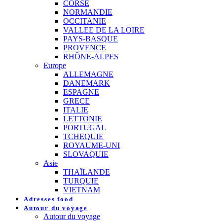
CORSE
NORMANDIE
OCCITANIE
VALLEE DE LA LOIRE
PAYS-BASQUE
PROVENCE
RHÔNE-ALPES
Europe
ALLEMAGNE
DANEMARK
ESPAGNE
GRECE
ITALIE
LETTONIE
PORTUGAL
TCHEQUIE
ROYAUME-UNI
SLOVAQUIE
Asie
THAÏLANDE
TURQUIE
VIETNAM
Adresses food
Autour du voyage
Autour du voyage