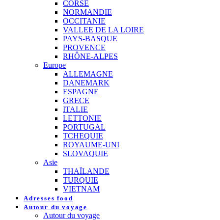
CORSE
NORMANDIE
OCCITANIE
VALLEE DE LA LOIRE
PAYS-BASQUE
PROVENCE
RHÔNE-ALPES
Europe
ALLEMAGNE
DANEMARK
ESPAGNE
GRECE
ITALIE
LETTONIE
PORTUGAL
TCHEQUIE
ROYAUME-UNI
SLOVAQUIE
Asie
THAÏLANDE
TURQUIE
VIETNAM
Adresses food
Autour du voyage
Autour du voyage