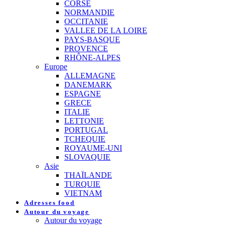
CORSE
NORMANDIE
OCCITANIE
VALLEE DE LA LOIRE
PAYS-BASQUE
PROVENCE
RHÔNE-ALPES
Europe
ALLEMAGNE
DANEMARK
ESPAGNE
GRECE
ITALIE
LETTONIE
PORTUGAL
TCHEQUIE
ROYAUME-UNI
SLOVAQUIE
Asie
THAÏLANDE
TURQUIE
VIETNAM
Adresses food
Autour du voyage
Autour du voyage