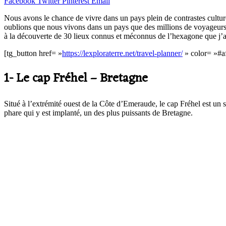
Facebook
Twitter
Pinterest
Email
Nous avons le chance de vivre dans un pays plein de contrastes cultur
oublions que nous vivons dans un pays que des millions de voyageurs r
à la découverte de 30 lieux connus et méconnus de l’hexagone que j’a
[tg_button href= »
https://lexploraterre.net/travel-planner/
» color= »#af
1- Le cap Fréhel – Bretagne
Situé à l’extrémité ouest de la Côte d’Emeraude, le cap Fréhel est un s
phare qui y est implanté, un des plus puissants de Bretagne.