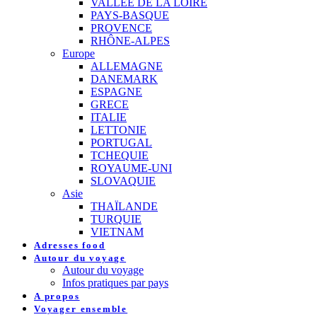
VALLEE DE LA LOIRE
PAYS-BASQUE
PROVENCE
RHÔNE-ALPES
Europe
ALLEMAGNE
DANEMARK
ESPAGNE
GRECE
ITALIE
LETTONIE
PORTUGAL
TCHEQUIE
ROYAUME-UNI
SLOVAQUIE
Asie
THAÏLANDE
TURQUIE
VIETNAM
Adresses food
Autour du voyage
Autour du voyage
Infos pratiques par pays
A propos
Voyager ensemble