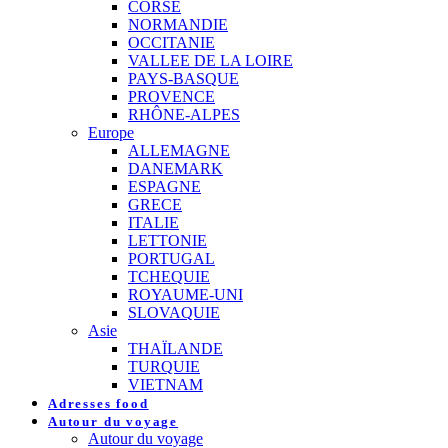
CORSE
NORMANDIE
OCCITANIE
VALLEE DE LA LOIRE
PAYS-BASQUE
PROVENCE
RHÔNE-ALPES
Europe
ALLEMAGNE
DANEMARK
ESPAGNE
GRECE
ITALIE
LETTONIE
PORTUGAL
TCHEQUIE
ROYAUME-UNI
SLOVAQUIE
Asie
THAÏLANDE
TURQUIE
VIETNAM
Adresses food
Autour du voyage
Autour du voyage