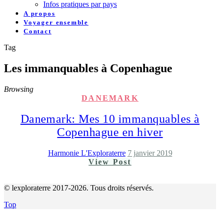
Infos pratiques par pays
A propos
Voyager ensemble
Contact
Tag
Les immanquables à Copenhague
Browsing
DANEMARK
Danemark: Mes 10 immanquables à
Copenhague en hiver
Harmonie L'Exploraterre
7 janvier 2019
View Post
© lexploraterre 2017-2026. Tous droits réservés.
Top