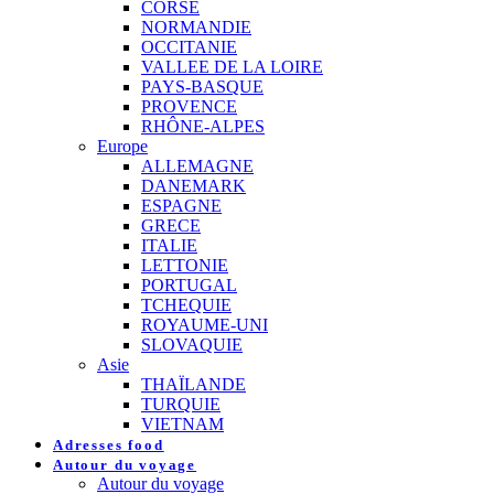
CORSE
NORMANDIE
OCCITANIE
VALLEE DE LA LOIRE
PAYS-BASQUE
PROVENCE
RHÔNE-ALPES
Europe
ALLEMAGNE
DANEMARK
ESPAGNE
GRECE
ITALIE
LETTONIE
PORTUGAL
TCHEQUIE
ROYAUME-UNI
SLOVAQUIE
Asie
THAÏLANDE
TURQUIE
VIETNAM
Adresses food
Autour du voyage
Autour du voyage