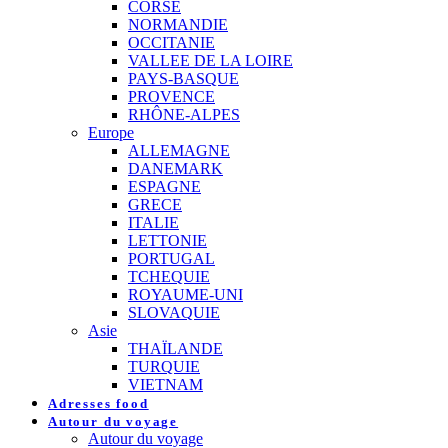
CORSE
NORMANDIE
OCCITANIE
VALLEE DE LA LOIRE
PAYS-BASQUE
PROVENCE
RHÔNE-ALPES
Europe
ALLEMAGNE
DANEMARK
ESPAGNE
GRECE
ITALIE
LETTONIE
PORTUGAL
TCHEQUIE
ROYAUME-UNI
SLOVAQUIE
Asie
THAÏLANDE
TURQUIE
VIETNAM
Adresses food
Autour du voyage
Autour du voyage