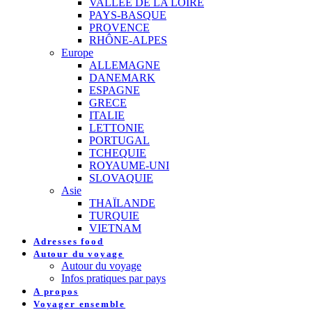
VALLEE DE LA LOIRE
PAYS-BASQUE
PROVENCE
RHÔNE-ALPES
Europe
ALLEMAGNE
DANEMARK
ESPAGNE
GRECE
ITALIE
LETTONIE
PORTUGAL
TCHEQUIE
ROYAUME-UNI
SLOVAQUIE
Asie
THAÏLANDE
TURQUIE
VIETNAM
Adresses food
Autour du voyage
Autour du voyage
Infos pratiques par pays
A propos
Voyager ensemble