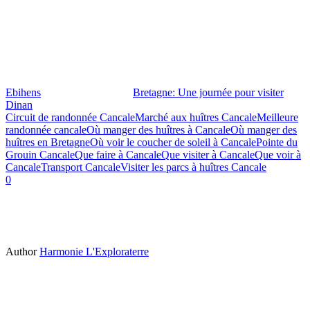
Ebihens
Bretagne: Une journée pour visiter
Dinan
Circuit de randonnée Cancale
Marché aux huîtres Cancale
Meilleure
randonnée cancale
Où manger des huîtres à Cancale
Où manger des
huîtres en Bretagne
Où voir le coucher de soleil à Cancale
Pointe du
Grouin Cancale
Que faire à Cancale
Que visiter à Cancale
Que voir à
Cancale
Transport Cancale
Visiter les parcs à huîtres Cancale
0
Author
Harmonie L'Exploraterre