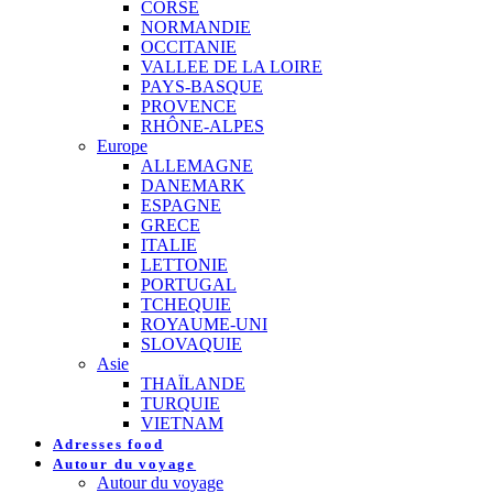
CORSE
NORMANDIE
OCCITANIE
VALLEE DE LA LOIRE
PAYS-BASQUE
PROVENCE
RHÔNE-ALPES
Europe
ALLEMAGNE
DANEMARK
ESPAGNE
GRECE
ITALIE
LETTONIE
PORTUGAL
TCHEQUIE
ROYAUME-UNI
SLOVAQUIE
Asie
THAÏLANDE
TURQUIE
VIETNAM
Adresses food
Autour du voyage
Autour du voyage