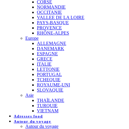
CORSE
NORMANDIE
OCCITANIE
VALLEE DE LA LOIRE
PAYS-BASQUE
PROVENCE
RHÔNE-ALPES
Europe
ALLEMAGNE
DANEMARK
ESPAGNE
GRECE
ITALIE
LETTONIE
PORTUGAL
TCHEQUIE
ROYAUME-UNI
SLOVAQUIE
Asie
THAÏLANDE
TURQUIE
VIETNAM
Adresses food
Autour du voyage
Autour du voyage