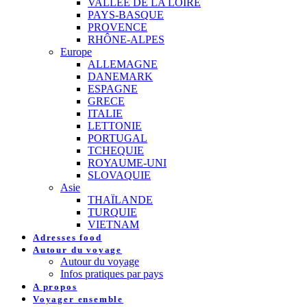
VALLEE DE LA LOIRE
PAYS-BASQUE
PROVENCE
RHÔNE-ALPES
Europe
ALLEMAGNE
DANEMARK
ESPAGNE
GRECE
ITALIE
LETTONIE
PORTUGAL
TCHEQUIE
ROYAUME-UNI
SLOVAQUIE
Asie
THAÏLANDE
TURQUIE
VIETNAM
Adresses food
Autour du voyage
Autour du voyage
Infos pratiques par pays
A propos
Voyager ensemble