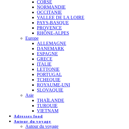
CORSE
NORMANDIE
OCCITANIE
VALLEE DE LA LOIRE
PAYS-BASQUE
PROVENCE
RHÔNE-ALPES
Europe
ALLEMAGNE
DANEMARK
ESPAGNE
GRECE
ITALIE
LETTONIE
PORTUGAL
TCHEQUIE
ROYAUME-UNI
SLOVAQUIE
Asie
THAÏLANDE
TURQUIE
VIETNAM
Adresses food
Autour du voyage
Autour du voyage