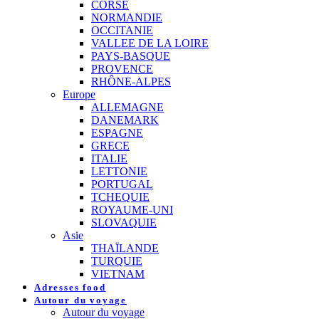
CORSE
NORMANDIE
OCCITANIE
VALLEE DE LA LOIRE
PAYS-BASQUE
PROVENCE
RHÔNE-ALPES
Europe
ALLEMAGNE
DANEMARK
ESPAGNE
GRECE
ITALIE
LETTONIE
PORTUGAL
TCHEQUIE
ROYAUME-UNI
SLOVAQUIE
Asie
THAÏLANDE
TURQUIE
VIETNAM
Adresses food
Autour du voyage
Autour du voyage