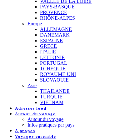
VALLEE DE LA LOIRE
PAYS-BASQUE
PROVENCE
RHÔNE-ALPES
Europe
ALLEMAGNE
DANEMARK
ESPAGNE
GRECE
ITALIE
LETTONIE
PORTUGAL
TCHEQUIE
ROYAUME-UNI
SLOVAQUIE
Asie
THAÏLANDE
TURQUIE
VIETNAM
Adresses food
Autour du voyage
Autour du voyage
Infos pratiques par pays
A propos
Voyager ensemble