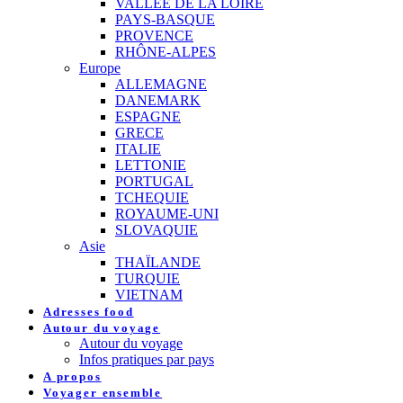
VALLEE DE LA LOIRE
PAYS-BASQUE
PROVENCE
RHÔNE-ALPES
Europe
ALLEMAGNE
DANEMARK
ESPAGNE
GRECE
ITALIE
LETTONIE
PORTUGAL
TCHEQUIE
ROYAUME-UNI
SLOVAQUIE
Asie
THAÏLANDE
TURQUIE
VIETNAM
Adresses food
Autour du voyage
Autour du voyage
Infos pratiques par pays
A propos
Voyager ensemble