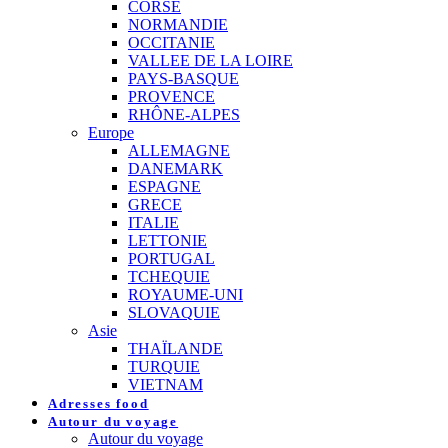
CORSE
NORMANDIE
OCCITANIE
VALLEE DE LA LOIRE
PAYS-BASQUE
PROVENCE
RHÔNE-ALPES
Europe
ALLEMAGNE
DANEMARK
ESPAGNE
GRECE
ITALIE
LETTONIE
PORTUGAL
TCHEQUIE
ROYAUME-UNI
SLOVAQUIE
Asie
THAÏLANDE
TURQUIE
VIETNAM
Adresses food
Autour du voyage
Autour du voyage