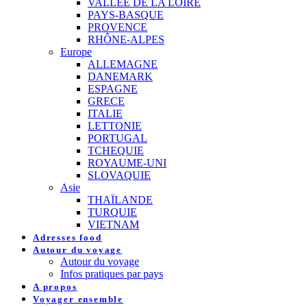
VALLEE DE LA LOIRE
PAYS-BASQUE
PROVENCE
RHÔNE-ALPES
Europe
ALLEMAGNE
DANEMARK
ESPAGNE
GRECE
ITALIE
LETTONIE
PORTUGAL
TCHEQUIE
ROYAUME-UNI
SLOVAQUIE
Asie
THAÏLANDE
TURQUIE
VIETNAM
Adresses food
Autour du voyage
Autour du voyage
Infos pratiques par pays
A propos
Voyager ensemble