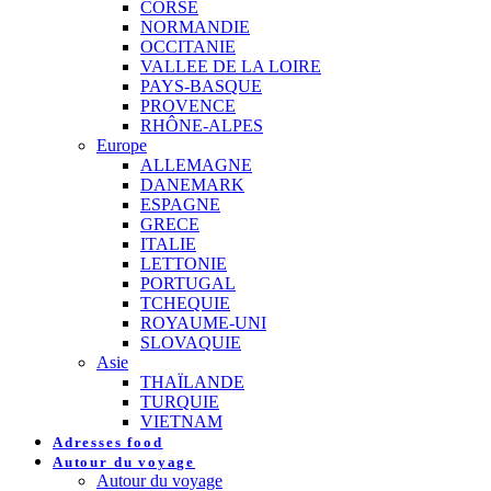
CORSE
NORMANDIE
OCCITANIE
VALLEE DE LA LOIRE
PAYS-BASQUE
PROVENCE
RHÔNE-ALPES
Europe
ALLEMAGNE
DANEMARK
ESPAGNE
GRECE
ITALIE
LETTONIE
PORTUGAL
TCHEQUIE
ROYAUME-UNI
SLOVAQUIE
Asie
THAÏLANDE
TURQUIE
VIETNAM
Adresses food
Autour du voyage
Autour du voyage