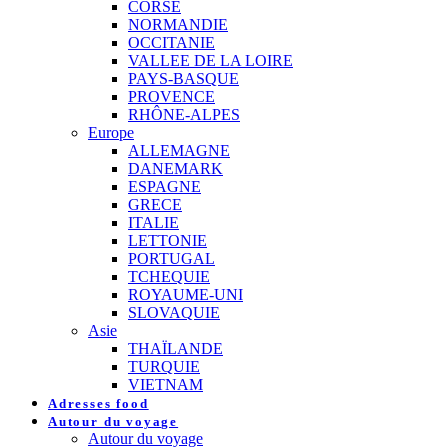
CORSE
NORMANDIE
OCCITANIE
VALLEE DE LA LOIRE
PAYS-BASQUE
PROVENCE
RHÔNE-ALPES
Europe
ALLEMAGNE
DANEMARK
ESPAGNE
GRECE
ITALIE
LETTONIE
PORTUGAL
TCHEQUIE
ROYAUME-UNI
SLOVAQUIE
Asie
THAÏLANDE
TURQUIE
VIETNAM
Adresses food
Autour du voyage
Autour du voyage