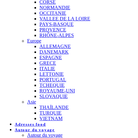
CORSE
NORMANDIE
OCCITANIE
VALLEE DE LA LOIRE
PAYS-BASQUE
PROVENCE
RHÔNE-ALPES
Europe
ALLEMAGNE
DANEMARK
ESPAGNE
GRECE
ITALIE
LETTONIE
PORTUGAL
TCHEQUIE
ROYAUME-UNI
SLOVAQUIE
Asie
THAÏLANDE
TURQUIE
VIETNAM
Adresses food
Autour du voyage
Autour du voyage