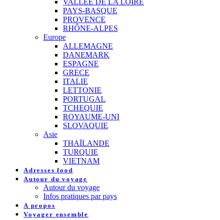
VALLEE DE LA LOIRE
PAYS-BASQUE
PROVENCE
RHÔNE-ALPES
Europe
ALLEMAGNE
DANEMARK
ESPAGNE
GRECE
ITALIE
LETTONIE
PORTUGAL
TCHEQUIE
ROYAUME-UNI
SLOVAQUIE
Asie
THAÏLANDE
TURQUIE
VIETNAM
Adresses food
Autour du voyage
Autour du voyage
Infos pratiques par pays
A propos
Voyager ensemble