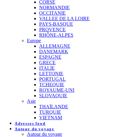
CORSE
NORMANDIE
OCCITANIE
VALLEE DE LA LOIRE
PAYS-BASQUE
PROVENCE
RHÔNE-ALPES
Europe
ALLEMAGNE
DANEMARK
ESPAGNE
GRECE
ITALIE
LETTONIE
PORTUGAL
TCHEQUIE
ROYAUME-UNI
SLOVAQUIE
Asie
THAÏLANDE
TURQUIE
VIETNAM
Adresses food
Autour du voyage
Autour du voyage