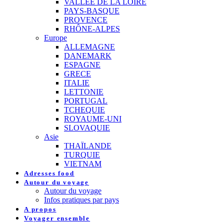
VALLEE DE LA LOIRE
PAYS-BASQUE
PROVENCE
RHÔNE-ALPES
Europe
ALLEMAGNE
DANEMARK
ESPAGNE
GRECE
ITALIE
LETTONIE
PORTUGAL
TCHEQUIE
ROYAUME-UNI
SLOVAQUIE
Asie
THAÏLANDE
TURQUIE
VIETNAM
Adresses food
Autour du voyage
Autour du voyage
Infos pratiques par pays
A propos
Voyager ensemble