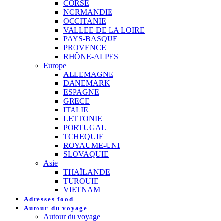
CORSE
NORMANDIE
OCCITANIE
VALLEE DE LA LOIRE
PAYS-BASQUE
PROVENCE
RHÔNE-ALPES
Europe
ALLEMAGNE
DANEMARK
ESPAGNE
GRECE
ITALIE
LETTONIE
PORTUGAL
TCHEQUIE
ROYAUME-UNI
SLOVAQUIE
Asie
THAÏLANDE
TURQUIE
VIETNAM
Adresses food
Autour du voyage
Autour du voyage