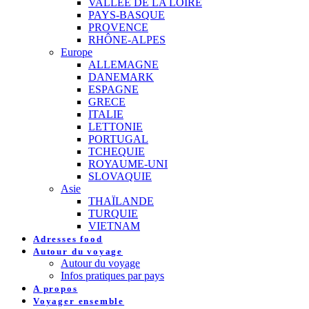
VALLEE DE LA LOIRE
PAYS-BASQUE
PROVENCE
RHÔNE-ALPES
Europe
ALLEMAGNE
DANEMARK
ESPAGNE
GRECE
ITALIE
LETTONIE
PORTUGAL
TCHEQUIE
ROYAUME-UNI
SLOVAQUIE
Asie
THAÏLANDE
TURQUIE
VIETNAM
Adresses food
Autour du voyage
Autour du voyage
Infos pratiques par pays
A propos
Voyager ensemble