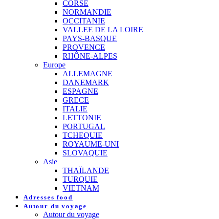
CORSE
NORMANDIE
OCCITANIE
VALLEE DE LA LOIRE
PAYS-BASQUE
PROVENCE
RHÔNE-ALPES
Europe
ALLEMAGNE
DANEMARK
ESPAGNE
GRECE
ITALIE
LETTONIE
PORTUGAL
TCHEQUIE
ROYAUME-UNI
SLOVAQUIE
Asie
THAÏLANDE
TURQUIE
VIETNAM
Adresses food
Autour du voyage
Autour du voyage