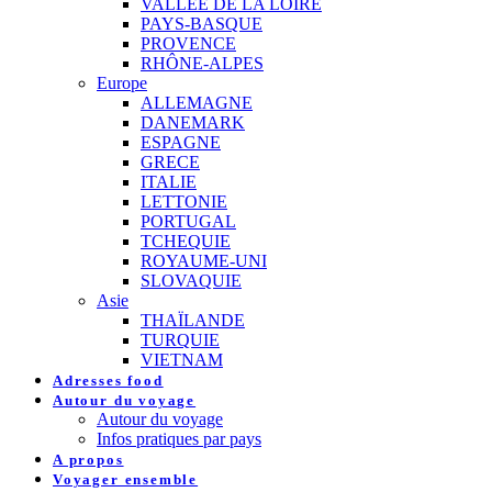
VALLEE DE LA LOIRE
PAYS-BASQUE
PROVENCE
RHÔNE-ALPES
Europe
ALLEMAGNE
DANEMARK
ESPAGNE
GRECE
ITALIE
LETTONIE
PORTUGAL
TCHEQUIE
ROYAUME-UNI
SLOVAQUIE
Asie
THAÏLANDE
TURQUIE
VIETNAM
Adresses food
Autour du voyage
Autour du voyage
Infos pratiques par pays
A propos
Voyager ensemble