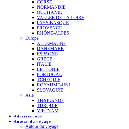
CORSE
NORMANDIE
OCCITANIE
VALLEE DE LA LOIRE
PAYS-BASQUE
PROVENCE
RHÔNE-ALPES
Europe
ALLEMAGNE
DANEMARK
ESPAGNE
GRECE
ITALIE
LETTONIE
PORTUGAL
TCHEQUIE
ROYAUME-UNI
SLOVAQUIE
Asie
THAÏLANDE
TURQUIE
VIETNAM
Adresses food
Autour du voyage
Autour du voyage