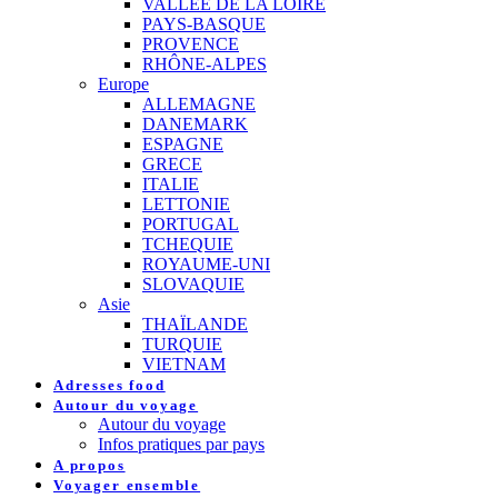
VALLEE DE LA LOIRE
PAYS-BASQUE
PROVENCE
RHÔNE-ALPES
Europe
ALLEMAGNE
DANEMARK
ESPAGNE
GRECE
ITALIE
LETTONIE
PORTUGAL
TCHEQUIE
ROYAUME-UNI
SLOVAQUIE
Asie
THAÏLANDE
TURQUIE
VIETNAM
Adresses food
Autour du voyage
Autour du voyage
Infos pratiques par pays
A propos
Voyager ensemble