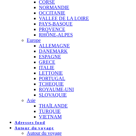
CORSE
NORMANDIE
OCCITANIE
VALLEE DE LA LOIRE
PAYS-BASQUE
PROVENCE
RHÔNE-ALPES
Europe
ALLEMAGNE
DANEMARK
ESPAGNE
GRECE
ITALIE
LETTONIE
PORTUGAL
TCHEQUIE
ROYAUME-UNI
SLOVAQUIE
Asie
THAÏLANDE
TURQUIE
VIETNAM
Adresses food
Autour du voyage
Autour du voyage