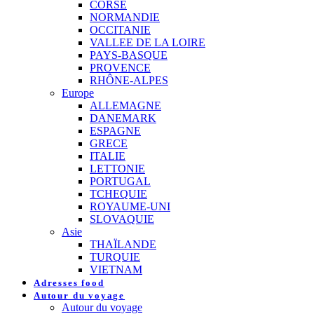
CORSE
NORMANDIE
OCCITANIE
VALLEE DE LA LOIRE
PAYS-BASQUE
PROVENCE
RHÔNE-ALPES
Europe
ALLEMAGNE
DANEMARK
ESPAGNE
GRECE
ITALIE
LETTONIE
PORTUGAL
TCHEQUIE
ROYAUME-UNI
SLOVAQUIE
Asie
THAÏLANDE
TURQUIE
VIETNAM
Adresses food
Autour du voyage
Autour du voyage