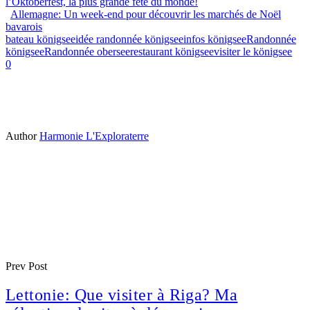
l’Oktoberfest, la plus grande fête du monde!
Allemagne: Un week-end pour découvrir les marchés de Noël
bavarois
bateau königsee
idée randonnée königsee
infos königsee
Randonnée
königsee
Randonnée obersee
restaurant königsee
visiter le königsee
0
Author
Harmonie L'Exploraterre
Prev Post
Lettonie: Que visiter à Riga? Ma