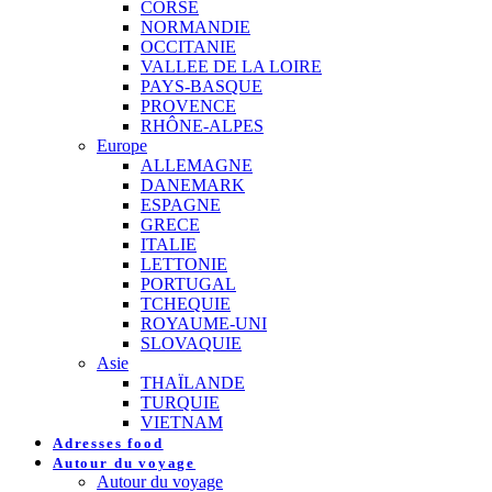
CORSE
NORMANDIE
OCCITANIE
VALLEE DE LA LOIRE
PAYS-BASQUE
PROVENCE
RHÔNE-ALPES
Europe
ALLEMAGNE
DANEMARK
ESPAGNE
GRECE
ITALIE
LETTONIE
PORTUGAL
TCHEQUIE
ROYAUME-UNI
SLOVAQUIE
Asie
THAÏLANDE
TURQUIE
VIETNAM
Adresses food
Autour du voyage
Autour du voyage