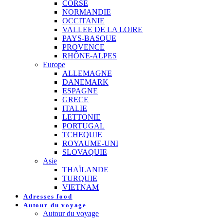
CORSE
NORMANDIE
OCCITANIE
VALLEE DE LA LOIRE
PAYS-BASQUE
PROVENCE
RHÔNE-ALPES
Europe
ALLEMAGNE
DANEMARK
ESPAGNE
GRECE
ITALIE
LETTONIE
PORTUGAL
TCHEQUIE
ROYAUME-UNI
SLOVAQUIE
Asie
THAÏLANDE
TURQUIE
VIETNAM
Adresses food
Autour du voyage
Autour du voyage