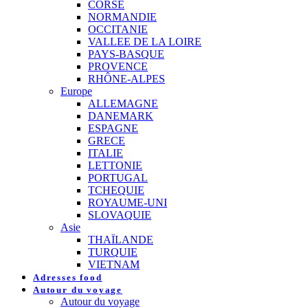
CORSE
NORMANDIE
OCCITANIE
VALLEE DE LA LOIRE
PAYS-BASQUE
PROVENCE
RHÔNE-ALPES
Europe
ALLEMAGNE
DANEMARK
ESPAGNE
GRECE
ITALIE
LETTONIE
PORTUGAL
TCHEQUIE
ROYAUME-UNI
SLOVAQUIE
Asie
THAÏLANDE
TURQUIE
VIETNAM
Adresses food
Autour du voyage
Autour du voyage