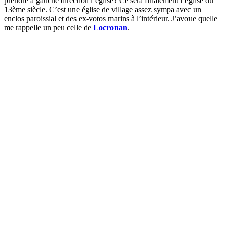
prendre à gauche direction l’église? Ce sera finalement l’église du
13ème siècle. C’est une église de village assez sympa avec un
enclos paroissial et des ex-votos marins à l’intérieur. J’avoue quelle
me rappelle un peu celle de
Locronan
.