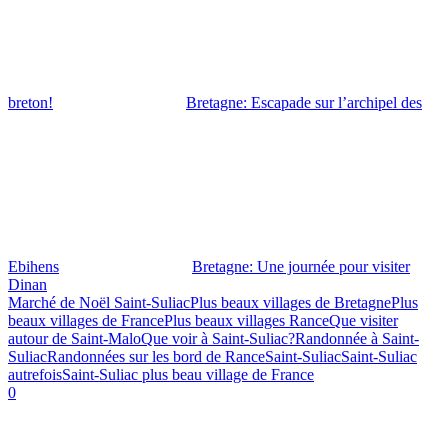
breton!
Bretagne: Escapade sur l’archipel des
Ebihens
Bretagne: Une journée pour visiter
Dinan
Marché de Noël Saint-Suliac
Plus beaux villages de Bretagne
Plus
beaux villages de France
Plus beaux villages Rance
Que visiter
autour de Saint-Malo
Que voir à Saint-Suliac?
Randonnée à Saint-
Suliac
Randonnées sur les bord de Rance
Saint-Suliac
Saint-Suliac
autrefois
Saint-Suliac plus beau village de France
0