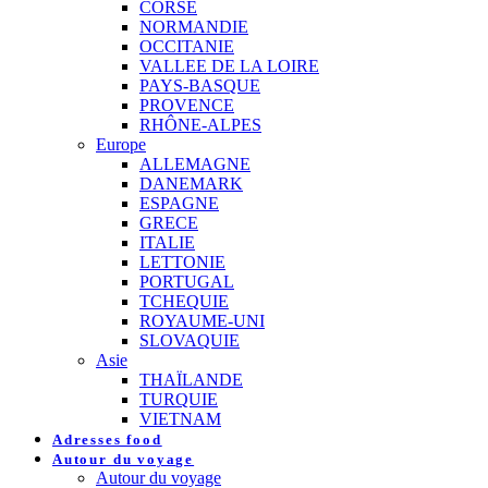
CORSE
NORMANDIE
OCCITANIE
VALLEE DE LA LOIRE
PAYS-BASQUE
PROVENCE
RHÔNE-ALPES
Europe
ALLEMAGNE
DANEMARK
ESPAGNE
GRECE
ITALIE
LETTONIE
PORTUGAL
TCHEQUIE
ROYAUME-UNI
SLOVAQUIE
Asie
THAÏLANDE
TURQUIE
VIETNAM
Adresses food
Autour du voyage
Autour du voyage