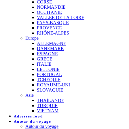
CORSE
NORMANDIE
OCCITANIE
VALLEE DE LA LOIRE
PAYS-BASQUE
PROVENCE
RHÔNE-ALPES
Europe
ALLEMAGNE
DANEMARK
ESPAGNE
GRECE
ITALIE
LETTONIE
PORTUGAL
TCHEQUIE
ROYAUME-UNI
SLOVAQUIE
Asie
THAÏLANDE
TURQUIE
VIETNAM
Adresses food
Autour du voyage
Autour du voyage