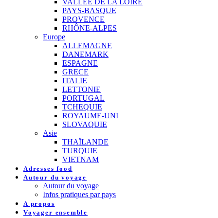
VALLEE DE LA LOIRE
PAYS-BASQUE
PROVENCE
RHÔNE-ALPES
Europe
ALLEMAGNE
DANEMARK
ESPAGNE
GRECE
ITALIE
LETTONIE
PORTUGAL
TCHEQUIE
ROYAUME-UNI
SLOVAQUIE
Asie
THAÏLANDE
TURQUIE
VIETNAM
Adresses food
Autour du voyage
Autour du voyage
Infos pratiques par pays
A propos
Voyager ensemble