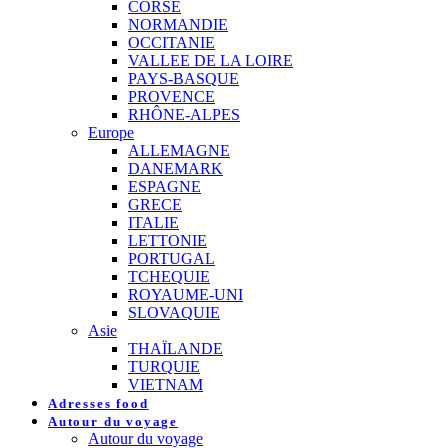
CORSE
NORMANDIE
OCCITANIE
VALLEE DE LA LOIRE
PAYS-BASQUE
PROVENCE
RHÔNE-ALPES
Europe
ALLEMAGNE
DANEMARK
ESPAGNE
GRECE
ITALIE
LETTONIE
PORTUGAL
TCHEQUIE
ROYAUME-UNI
SLOVAQUIE
Asie
THAÏLANDE
TURQUIE
VIETNAM
Adresses food
Autour du voyage
Autour du voyage