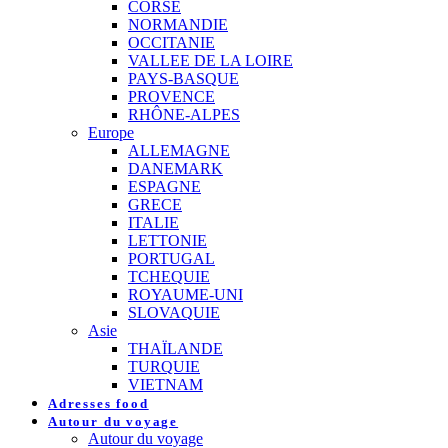
CORSE
NORMANDIE
OCCITANIE
VALLEE DE LA LOIRE
PAYS-BASQUE
PROVENCE
RHÔNE-ALPES
Europe
ALLEMAGNE
DANEMARK
ESPAGNE
GRECE
ITALIE
LETTONIE
PORTUGAL
TCHEQUIE
ROYAUME-UNI
SLOVAQUIE
Asie
THAÏLANDE
TURQUIE
VIETNAM
Adresses food
Autour du voyage
Autour du voyage