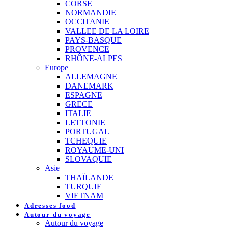
CORSE
NORMANDIE
OCCITANIE
VALLEE DE LA LOIRE
PAYS-BASQUE
PROVENCE
RHÔNE-ALPES
Europe
ALLEMAGNE
DANEMARK
ESPAGNE
GRECE
ITALIE
LETTONIE
PORTUGAL
TCHEQUIE
ROYAUME-UNI
SLOVAQUIE
Asie
THAÏLANDE
TURQUIE
VIETNAM
Adresses food
Autour du voyage
Autour du voyage