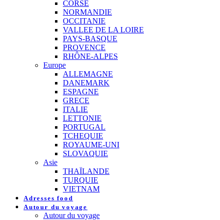
CORSE
NORMANDIE
OCCITANIE
VALLEE DE LA LOIRE
PAYS-BASQUE
PROVENCE
RHÔNE-ALPES
Europe
ALLEMAGNE
DANEMARK
ESPAGNE
GRECE
ITALIE
LETTONIE
PORTUGAL
TCHEQUIE
ROYAUME-UNI
SLOVAQUIE
Asie
THAÏLANDE
TURQUIE
VIETNAM
Adresses food
Autour du voyage
Autour du voyage